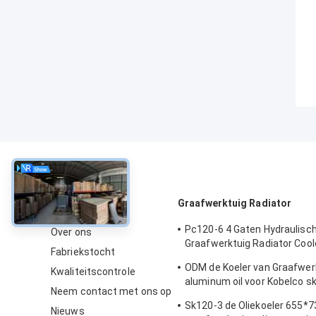
Over
Graafwerktuig Radiator
Pc120-6 4 Gaten Hydraulisc
Over ons
Graafwerktuig Radiator Cool
Fabriekstocht
71210
ODM de Koeler van Graafwer
Kwaliteitscontrole
aluminum oil voor Kobelco s
Neem contact met ons op
sk120-6 YW05P00009S007
Sk120-3 de Oliekoeler 655
Nieuws