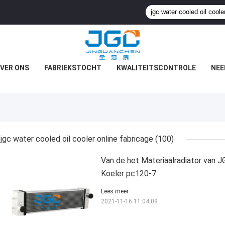
VER ONS
FABRIEKSTOCHT
KWALITEITSCONTROLE
NEE
jgc water cooled oil cooler online fabricage
(100)
Van de het Materiaalradiator van 
Koeler pc120-7
Lees meer
2021-11-16 11:04:08