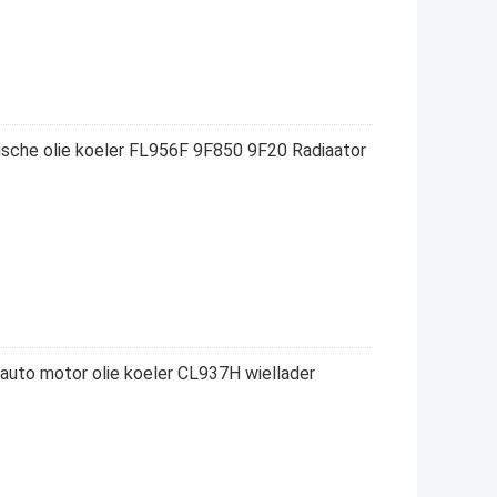
lische olie koeler FL956F 9F850 9F20 Radiaator
 auto motor olie koeler CL937H wiellader