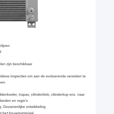
lijven
d
elen zijn beschikbaar
nitieve inspecties om aan de evoluerende vereisten te
oen.
ddenkoeler, trapas, cilinderblok, cilinderkop enz. naar
landen en regio's.
g; Gezamenlijke ontwikkeling
,
an het bouwmateriaal