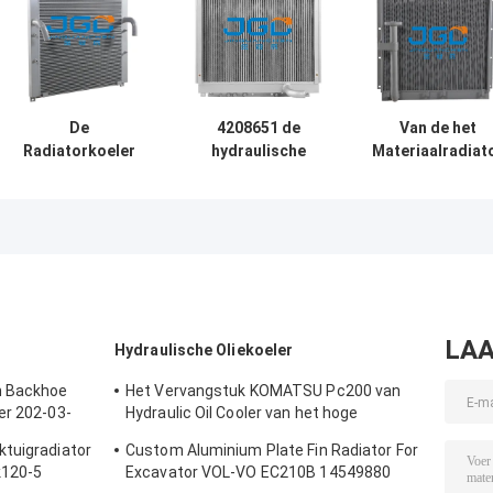
De
4208651 de
Van de het
Radiatorkoeler
hydraulische
Materiaalradiat
van Hydraulische
Radiator van
van de
techniekmachines
Hitachi van de
douanebouw d
voor
Oliekoeler voor
Oliekoeler voo
Graafwerktuig
EX200 ex200-1
Kato hd150-7
124-1763 van
Motor 6BD1
Graafwerktuig
erpillar 330B
LAA
Hydraulische Oliekoeler
h Backhoe
Het Vervangstuk KOMATSU Pc200 van
er 202-03-
Hydraulic Oil Cooler van het hoge
drukgraafwerktuig
ktuigradiator
Custom Aluminium Plate Fin Radiator For
k120-5
Excavator VOL-VO EC210B 14549880