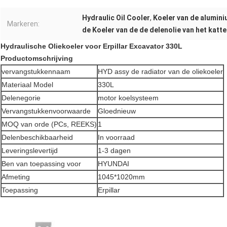
Hydraulic Oil Cooler
,
Koeler van de alumini
Markeren:
de Koeler van de de delenolie van het kat
Hydraulische Oliekoeler voor Erpillar Excavator 330L
Productomschrijving
vervangstukkennaam
HYD assy de radiator van de oliekoeler
Materiaal Model
330L
Delenegorie
motor koelsysteem
Vervangstukkenvoorwaarde
Gloednieuw
MOQ van orde (PCs, REEKS)
1
Delenbeschikbaarheid
In voorraad
Leveringslevertijd
1-3 dagen
Ben van toepassing voor
HYUNDAI
Afmeting
1045*1020mm
Toepassing
Erpillar