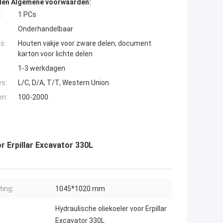
den Algemene voorwaarden:
:
1 PCs
Onderhandelbaar
s:
Houten vakje voor zware delen, document
karton voor lichte delen
1-3 werkdagen
es:
L/C, D/A, T/T, Western Union
en:
100-2000
r Erpillar Excavator 330L
ing:
1045*1020 mm
Hydraulische oliekoeler voor Erpillar
Excavator 330L