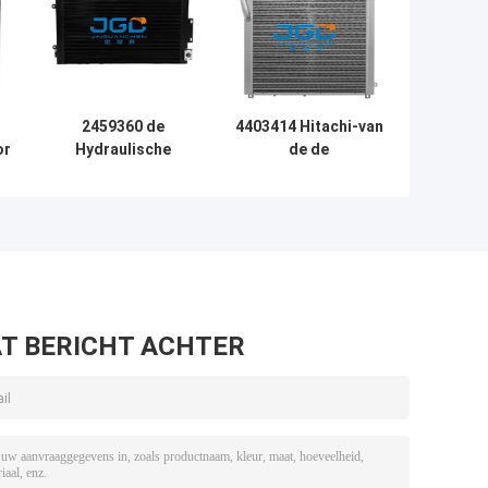
2459360 de
4403414 Hitachi-van
or
Hydraulische
de de
Radiator van
VinWarmtewisselaar
e
erpillar van de
van de
r
Oliekoeler voor
Aluminiumplaat
KAT E336D
Radiator ex330-5
ex350h-5 ex300-5
T BERICHT ACHTER