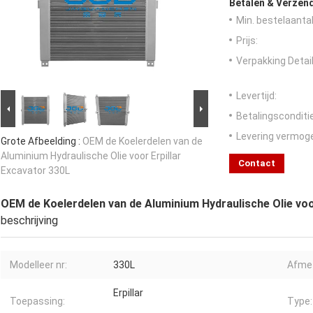
Betalen & Verzen
Min. bestelaantal
Prijs:
Verpakking Detail
Levertijd:
Betalingsconditi
Levering vermog
Grote Afbeelding :
OEM de Koelerdelen van de
Aluminium Hydraulische Olie voor Erpillar
Contact
Excavator 330L
OEM de Koelerdelen van de Aluminium Hydraulische Olie voo
beschrijving
Modelleer nr:
330L
Afmet
Erpillar
Toepassing:
Type: