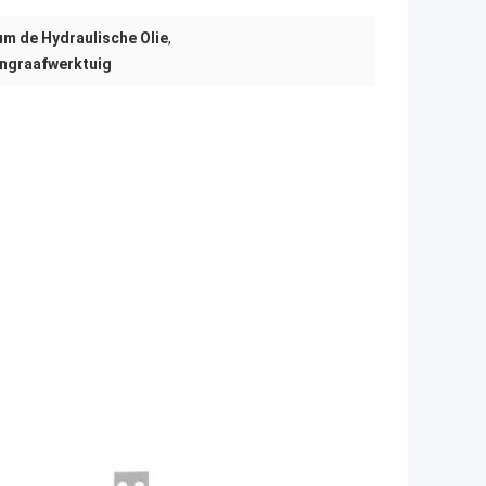
um de Hydraulische Olie
,
tengraafwerktuig