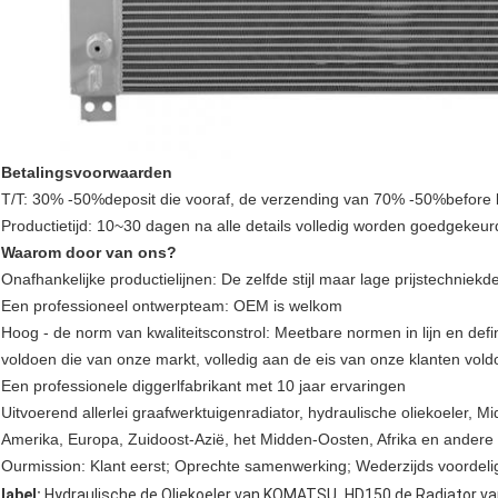
Betalingsvoorwaarden
T/T: 30% -50%deposit die vooraf, de verzending van 70% -50%before b
Productietijd: 10~30 dagen na alle details volledig worden goedgekeur
Waarom door van ons?
Onafhankelijke productielijnen: De zelfde stijl maar lage prijstechniekd
Een professioneel ontwerpteam: OEM is welkom
Hoog - de norm van kwaliteitsconstrol: Meetbare normen in lijn en defi
voldoen die van onze markt, volledig aan de eis van onze klanten vold
Een professionele diggerlfabrikant met 10 jaar ervaringen
Uitvoerend allerlei graafwerktuigenradiator, hydraulische oliekoeler, Mi
Amerika, Europa, Zuidoost-Azië, het Midden-Oosten, Afrika en andere 
Ourmission: Klant eerst; Oprechte samenwerking; Wederzijds voordeli
,
label:
Hydraulische de Oliekoeler van KOMATSU
HD150 de Radiator v