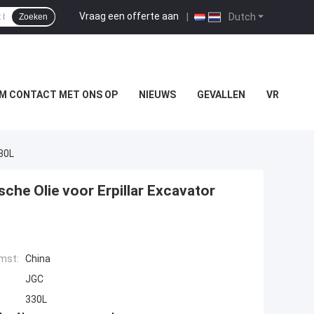
Vraag een offerte aan
|
Dutch
Zoeken
M CONTACT MET ONS OP
NIEUWS
GEVALLEN
VR
330L
che Olie voor Erpillar Excavator
mst:
China
JGC
330L