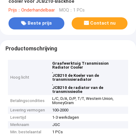
cooler voor JCB210-Backhoe
Prijs：Onderhandelbaar
MOQ：1 PCs
Beste prijs
Contact nu
Productomschrijving
Graafwerktuig Transmission
Radiator Cooler
,
JCB210 de Koeler van de
Hoog licht
transmissieradiator
,
JCB210 de radiator van de
transmissieolie
L/C, D/A, D/P, T/T, Western Union,
Betalingscondities
MoneyGram
Levering vermogen
100-2000
Levertijd
1-3 werkdagen
Merknaam
JGC
Min. bestelaantal
1 PCs