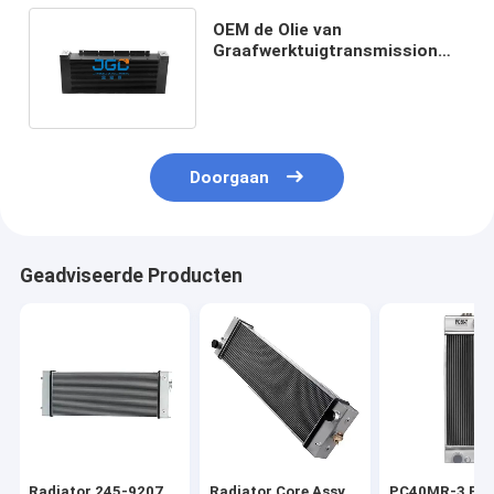
OEM de Olie van
Graafwerktuigtransmission
radiator cooler voor JCB210-
Backhoe
Doorgaan
Geadviseerde Producten
Radiator 245-9207
Radiator Core Assy
PC40MR-3 PC