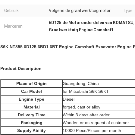
Gebruik:
Volgens de graafwerktuigmotor
type:
6D125 de Motoronderdelen van KOMATSU
Markeren:
Graafwerktuig Engine Camshaft
S6K NT855 6D125 6BD1 6BT Engine Camshaft Excavator Engine P
Product Description
Place of Origin
Guangdong, China
Car Model
for Mitsubishi S6K S6KT
Engine Type
Diesel
Material
forged, cast or alloy
Delivery Time
Within 3 days after order
Packaging
Wooden or as request of customer
Supply Ability
10000 Piece/Pieces per month