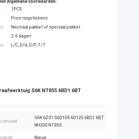
den Algemene voorwaarden:
:
1PCS
Price negotiations
s:
Neutraal pakket of speciaal pakket
2-5 dagen
es:
L/C, D/A, D/P, T/T
raafwerktuig S6K NT855 6BD1 6BT
S6K 6D31 S6D105 6D125 6BD1 6BT
ctmodel:
NH200 NT855
aarde:
Nieuw