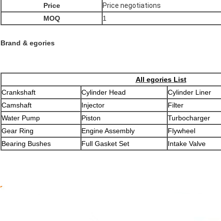
Price
Price negotiations
MOQ
1
Brand & egories
All egories List
Crankshaft
Cylinder Head
Cylinder Liner
Camshaft
Injector
Filter
Water Pump
Piston
Turbocharger
Gear Ring
Engine Assembly
Flywheel
Bearing Bushes
Full Gasket Set
Intake Valve