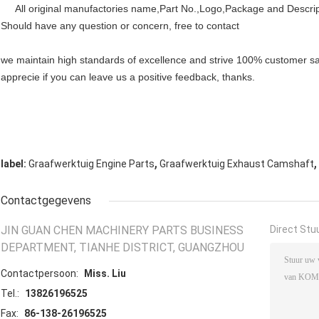
All original manufactories name,Part No.,Logo,Package and Descripti
Should have any question or concern, free to contact
we maintain high standards of excellence and strive 100% customer sati
apprecie if you can leave us a positive feedback, thanks.
,
,
label:
Graafwerktuig Engine Parts
Graafwerktuig Exhaust Camshaft
Contactgegevens
JIN GUAN CHEN MACHINERY PARTS BUSINESS
Direct Stu
DEPARTMENT, TIANHE DISTRICT, GUANGZHOU
Contactpersoon:
Miss. Liu
Tel.:
13826196525
Fax:
86-138-26196525