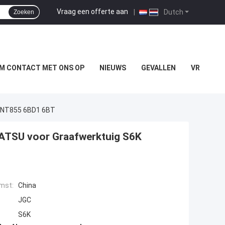
Vraag een offerte aan
|
Dutch
Zoeken
M CONTACT MET ONS OP
NIEUWS
GEVALLEN
VR
 NT855 6BD1 6BT
TSU voor Graafwerktuig S6K
mst:
China
JGC
S6K