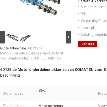
Betalen & Verzen
Min. bestelaantal
Prijs:
Verpakking Detail
Levertijd:
Betalingsconditi
Contact
Grote Afbeelding :
6D125 de
Motoronderdelennokkenas van KOMATSU
voor Graafwerktuig S6K NT855 6BD1 6BT
6D125 de Motoronderdelennokkenas van KOMATSU voor G
beschrijving
S6K
Motormodel:
Produ
Productnaam:
Motornokkenas
Voorw