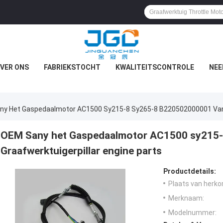
VER ONS
FABRIEKSTOCHT
KWALITEITSCONTROLE
NEE
y Het Gaspedaalmotor AC1500 Sy215-8 Sy265-8 B220502000001 Van G
OEM Sany het Gaspedaalmotor AC1500 sy215
Graafwerktuigerpillar engine parts
Productdetails:
Plaats van herko
Merknaam:
Modelnummer: