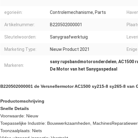
egorieën:
Controlemechanisme, Parts
Haven
Artikelnummer:
B220502000001
Plaat
Sleutelwoorden:
Sanygraafwerktuig
Lever
Marketing Type:
Nieuw Product 2021
Enige
sany rupsbandmotoronderdelen
,
AC1500 r
Markeren:
De Motor van het Sanygaspedaal
B220502000001 de Versnellermotor AC1500 sy215-8 sy265-8 van Gr
Productomschrijving
Snelle Details
Voorwaarde: Nieuw
Toepasselijke Industrie: Bouwwerkzaamheden, MachinesReparatiewer
Toonzaalplaats: Niets