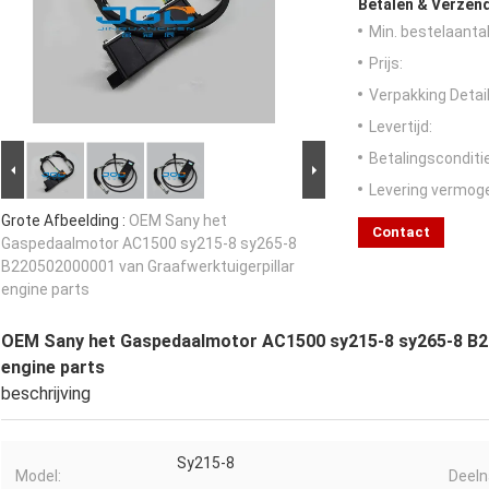
Betalen & Verzen
Min. bestelaantal
Prijs:
Verpakking Detail
Levertijd:
Betalingsconditi
Levering vermog
Grote Afbeelding :
OEM Sany het
Contact
Gaspedaalmotor AC1500 sy215-8 sy265-8
B220502000001 van Graafwerktuigerpillar
engine parts
OEM Sany het Gaspedaalmotor AC1500 sy215-8 sy265-8 B22
engine parts
beschrijving
Sy215-8
Model:
Deel