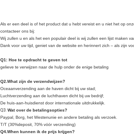
Als er een deel is of het product dat u hebt vereist en u niet het op o
contacteer ons bij:
Wij zullen u en als het een populair deel is wij zullen een lijst maken v
Dank voor uw tijd, geniet van de website en herinnert zich – als zijn v
Q1: Hoe te opdracht te geven tot
gelieve te verwijzen naar de hulp onder de enige betaling
Q2.What zijn de verzendwijzen?
Oceaanverzending aan de haven dicht bij uw stad;
Luchtverzending aan de luchthaven dicht bij uw bedrijf;
De huis-aan-huisdienst door internationale uitdrukkelijk.
Q3.
Wat over de betalingsopties?
Paypal, Borg, het Westenunie en andere betaling als verzoek.
T/T (30%deposit, 70% vóór verzending)
Q4.When kunnen ik de prijs krijgen?