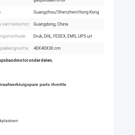
gaspedaalmotor
:
Guangzhou/Shenzhen/Hong Kong
s van herkomst:
Guangdong, China
ingsmethode:
Druk, DHL, FEDEX, EMS, UPS uit
 pakketgrootte:
40X40X30 cm
upsbandmotoronderdelen
,
aafwerktuigspare parts throttle
kplaatsen