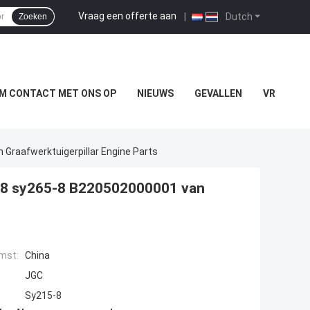
Vraag een offerte aan
|
Dutch
Zoeken
M CONTACT MET ONS OP
NIEUWS
GEVALLEN
VR
raafwerktuigerpillar Engine Parts
-8 sy265-8 B220502000001 van
mst:
China
JGC
Sy215-8