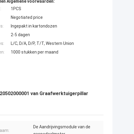
den Algemene voorwaarden:
:
1PCS
Negotiated price
s:
Ingepakt in kartondozen
2-5 dagen
es:
L/C, D/A, D/P, T/T, Western Union
en:
1000 stukken per maand
0502000001 van Graafwerktuigerpillar
De Aandrijvingsmodule van de
naam: