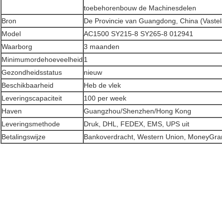
toebehorenbouw de Machinesdelen
Bron
De Provincie van Guangdong, China (Vaste
Model
AC1500 SY215-8 SY265-8 012941
Waarborg
3 maanden
Minimumordehoeveelheid
1
Gezondheidsstatus
nieuw
Beschikbaarheid
Heb de vlek
Leveringscapaciteit
100 per week
Haven
Guangzhou/Shenzhen/Hong Kong
Leveringsmethode
Druk, DHL, FEDEX, EMS, UPS uit
Betalingswijze
Bankoverdracht, Western Union, MoneyGram