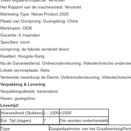
Video uitgaand-inspectie: Verstrekt
Het Rapport van de machinestest: Verstrekt
Marketing Type: Nieuw Product 2020
Plaats van Oorsprong: Guangdong, China
Merknaam: OEM
Garantie: 6 maanden
Specifiies: norm
oorsprong: de fabriek verstrekt direct
Kwaliteit: Hoogste Rang
Na de Garantiedienst: Onlineondersteuning, Videotechnische onderst
Lokale serviceplaats: Niets
Verleende naverkoop de Dienst: Onlineondersteuning, Videotechnisch
Verpakking & Levering
Verpakkingsdetails: kartondoos
Haven: guangzhou
Levertijd:
Hoeveelheid (Stukken)
1 - 1000
>1000
Est. Tijd (dagen)
7
Om worden onderhandeld
Type
Gaspedaalmotor van het GraafwerktuigPar