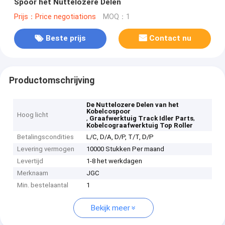
Spoor het Nuttelozere Delen
Prijs：Price negotiations
MOQ：1
Beste prijs
Contact nu
Productomschrijving
De Nuttelozere Delen van het
Kobelcospoor
Hoog licht
,
,
Graafwerktuig Track Idler Parts
Kobelcograafwerktuig Top Roller
Betalingscondities
L/C, D/A, D/P, T/T, D/P
Levering vermogen
10000 Stukken Per maand
Levertijd
1-8 het werkdagen
Merknaam
JGC
Min. bestelaantal
1
Bekijk meer