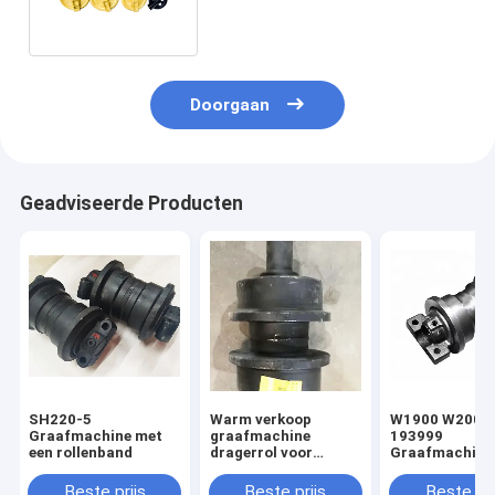
Doorgaan
Geadviseerde Producten
SH220-5
Warm verkoop
W1900 W2000
Graafmachine met
graafmachine
193999
een rollenband
dragerrol voor
Graafmachine
E325BL E330
spoorrol 20Y-
00015 20Y-30
Beste prijs
Beste prijs
Beste pri