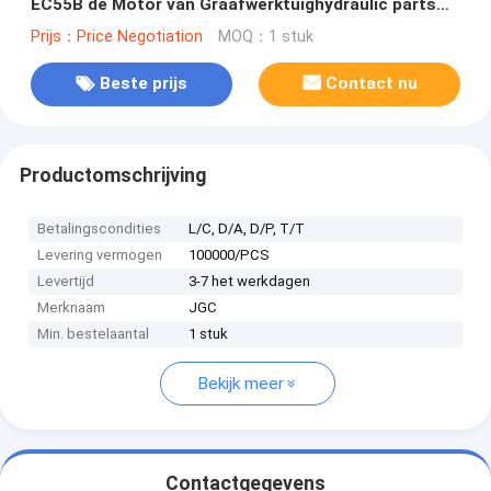
EC55B de Motor van Graafwerktuighydraulic parts
Mini Pump
Prijs：Price Negotiation
MOQ：1 stuk
Beste prijs
Contact nu
Productomschrijving
Betalingscondities
L/C, D/A, D/P, T/T
Levering vermogen
100000/PCS
Levertijd
3-7 het werkdagen
Merknaam
JGC
Min. bestelaantal
1 stuk
Bekijk meer
Contactgegevens