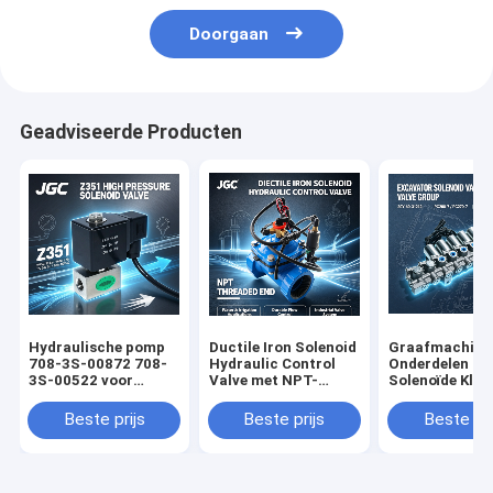
Doorgaan
Geadviseerde Producten
Hydraulische pomp
Ductile Iron Solenoid
Graafmachine
708-3S-00872 708-
Hydraulic Control
Onderdelen
3S-00522 voor
Valve met NPT-
Solenoïde Kle
PC50MR-2 PC40MR-
gegooid eind water
Assy 20Y-60-
2 Graafmachine
en irrigatie
PC200-7 PC27
Beste prijs
Beste prijs
Beste pri
toepassingen
Graafmachine
Solenoïde Klep