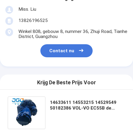
Miss. Liu
13826196525
Winkel 808, gebouw 8, nummer 36, Zhuji Road, Tianhe
District, Guangzhou
Contact nu
Krijg De Beste Prijs Voor
14633611 14553215 14529549
50182386 VOL-VO EC55B de
Motor van Graafwerktuighydraulic
parts Mini Pump