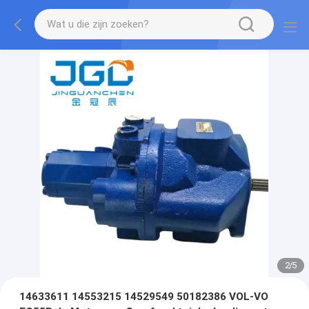
2
/
5
14633611 14553215 14529549 50182386 VOL-VO