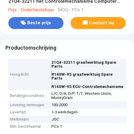
21Q4-32211 het Controlemechanisme Computer
Box van ECU
Prijs：Onderhandelbaar
MOQ：PCs 1
Beste prijs
Contact nu
Productomschrijving
21Q4-32211 graafwerktuig Spare
Parts
,
Hoog licht
R140W-9S graafwerktuig Spare
Parts
,
R140W-9S ECU-Controlemechanisme
L/C, D/A, D/P, T/T, Western Union,
Betalingscondities
MoneyGram
Levering vermogen
100-2000
Levertijd
1-3 werkdagen
Merknaam
JGC
Min. bestelaantal
PCs 1