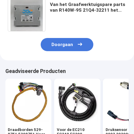
Van het Graafwerktuigspare parts
van R140W-9S 21Q4-32211 het
Controlemechanisme Computer
Box van ECU
Doorgaan
Geadviseerde Producten
Draadborden 529-
Voor de EC210
Druksensor 20