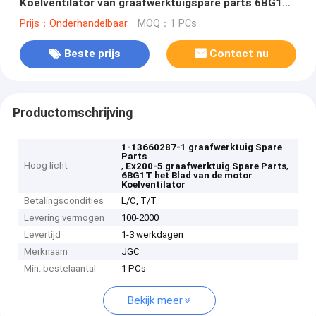
Koelventilator van graafwerktuigspare parts 6BG1T
voor SH200 ex200-5
Prijs：Onderhandelbaar
MOQ：1 PCs
Beste prijs
Contact nu
Productomschrijving
1-13660287-1 graafwerktuig Spare
Parts
Hoog licht
,
,
Ex200-5 graafwerktuig Spare Parts
6BG1T het Blad van de motor
Koelventilator
Betalingscondities
L/C, T/T
Levering vermogen
100-2000
Levertijd
1-3 werkdagen
Merknaam
JGC
Min. bestelaantal
1 PCs
Bekijk meer