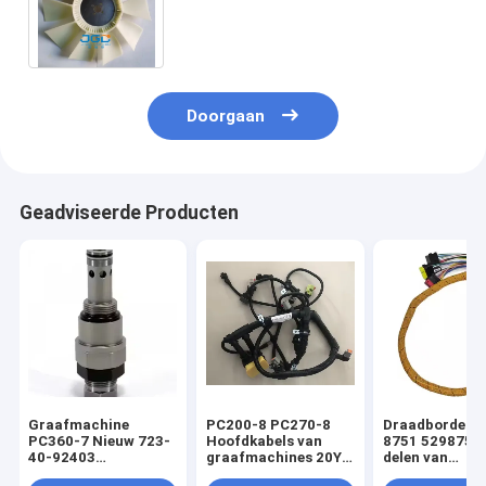
graafwerktuigspare parts 6BG1T
voor SH200 ex200-5
Doorgaan
Geadviseerde Producten
Graafmachine
PC200-8 PC270-8
Draadborden 
PC360-7 Nieuw 723-
Hoofdkabels van
8751 5298751
40-92403
graafmachines 20Y-
delen van
drukverlagend klep
06-42411 Voor
graafmachine