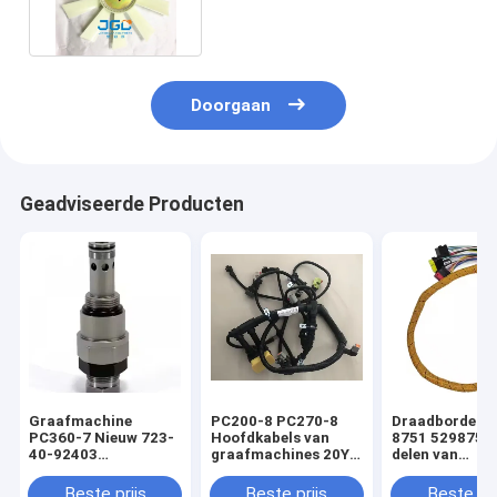
Doorgaan
Geadviseerde Producten
Graafmachine
PC200-8 PC270-8
Draadborden 
PC360-7 Nieuw 723-
Hoofdkabels van
8751 5298751
40-92403
graafmachines 20Y-
delen van
drukverlagend klep
06-42411 Voor
graafmachine
elektrische
330GC 320GC
Beste prijs
Beste prijs
Beste pri