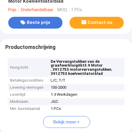
Motor Koelventilatorblad
Prijs：Onderhandelbaar
MOQ：1 PCs
Beste prijs
Contact nu
Productomschrijving
De Vervangstukken van de
graafwerktuig4bt3.9 Motor
Hoog licht
,
,
3912753 motorvervangstukken
3912753 koelventilatorblad
Betalingscondities
L/C, T/T
Levering vermogen
100-2000
Levertijd
1-3 Werkdagen
Merknaam
JGC
Min. bestelaantal
1 PCs
Bekijk meer