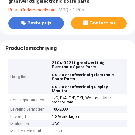
graafwerktuigelectronic spare parts
Prijs：Onderhandelbaar
MOQ：1 PCs
Beste prijs
Contact nu
Productomschrijving
21Q4-32211 graafwerktuig
Electronic Spare Parts
,
DX130 graafwerktuig Electronic
Hoog licht
Spare Parts
,
DX130 graafwerktuig Display
Monitor
L/C, D/A, D/P, T/T, Western Union,
Betalingscondities
MoneyGram
Levering vermogen
100-2000
Levertijd
1-3 Werkdagen
Merknaam
JGC
Min. bestelaantal
1 PCs