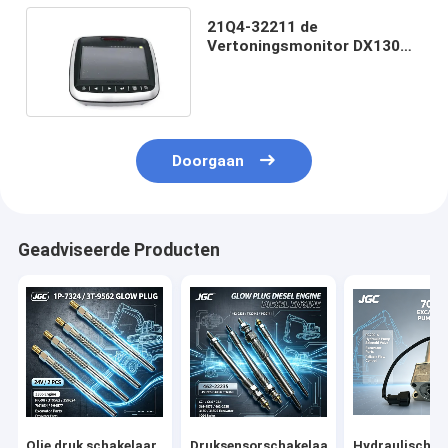
21Q4-32211 de
Vertoningsmonitor DX130
van graafwerktuigelectronic
spare parts
Doorgaan
Geadviseerde Producten
Olie druk schakelaar
Druksensorschakelaar
Hydraulische