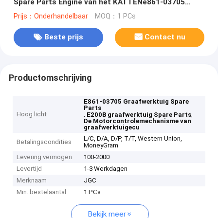
Spare Parts Engine van het KATTENe861-03705
Graafwerktuig van de de Eenheidscomputer de
Prijs：Onderhandelbaar
MOQ：1 PCs
Raadsdoos
Beste prijs
Contact nu
Productomschrijving
E861-03705 Graafwerktuig Spare
Parts
Hoog licht
,
,
E200B graafwerktuig Spare Parts
De Motorcontrolemechanisme van
graafwerktuigecu
L/C, D/A, D/P, T/T, Western Union,
Betalingscondities
MoneyGram
Levering vermogen
100-2000
Levertijd
1-3 Werkdagen
Merknaam
JGC
Min. bestelaantal
1 PCs
Bekijk meer