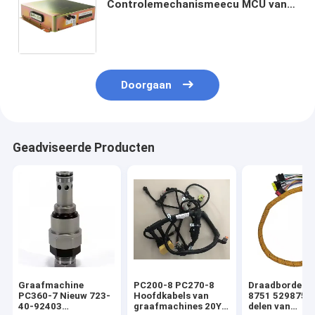
Controlemechanismeecu MCU van
Spare Parts Engine van het
KATTENe861-03705 Graafwerktuig
van de de Eenheidscomputer de
Raadsdoos
Doorgaan
Geadviseerde Producten
Graafmachine
PC200-8 PC270-8
Draadborden 
PC360-7 Nieuw 723-
Hoofdkabels van
8751 5298751
40-92403
graafmachines 20Y-
delen van