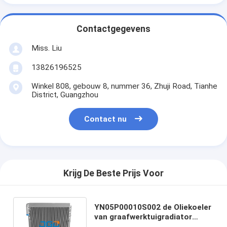
Contactgegevens
Miss. Liu
13826196525
Winkel 808, gebouw 8, nummer 36, Zhuji Road, Tianhe
District, Guangzhou
Contact nu
Krijg De Beste Prijs Voor
YN05P00010S002 de Oliekoeler
van graafwerktuigradiator
kobelco hydraulic voor sk200-5