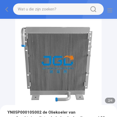
2
/
4
YN05P00010S002 de Oliekoeler van