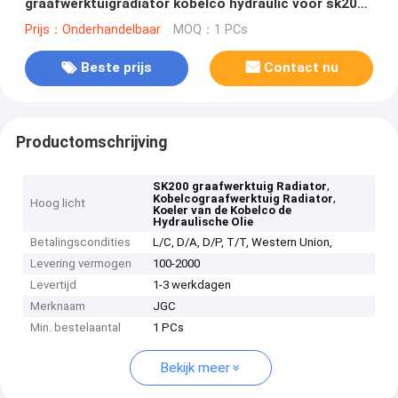
graafwerktuigradiator kobelco hydraulic voor sk200-
5
Prijs：Onderhandelbaar
MOQ：1 PCs
Beste prijs
Contact nu
Productomschrijving
,
SK200 graafwerktuig Radiator
,
Kobelcograafwerktuig Radiator
Hoog licht
Koeler van de Kobelco de
Hydraulische Olie
Betalingscondities
L/C, D/A, D/P, T/T, Western Union,
Levering vermogen
100-2000
Levertijd
1-3 werkdagen
Merknaam
JGC
Min. bestelaantal
1 PCs
Bekijk meer