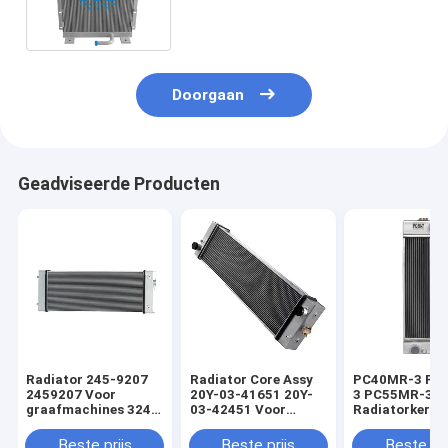
Doorgaan
Geadviseerde Producten
Radiator 245-9207
Radiator Core Assy
PC40MR-3 PC
2459207 Voor
20Y-03-41651 20Y-
3 PC55MR-3
graafmachines 324D
03-42451 Voor
Radiatorkern 
325D 325D L 329D
graafmachine
graafmachine
324D
PC200-8 PC200LC-8
03-31330 Onde
Beste prijs
Beste prijs
Beste pri