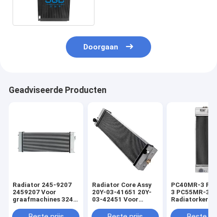
SH280 Sumitomo
Doorgaan
Geadviseerde Producten
Radiator 245-9207
Radiator Core Assy
PC40MR-3 PC
2459207 Voor
20Y-03-41651 20Y-
3 PC55MR-3
graafmachines 324D
03-42451 Voor
Radiatorkern 
325D 325D L 329D
graafmachine
graafmachine
324D
PC200-8 PC200LC-8
03-31330 Onde
Beste prijs
Beste prijs
Beste pri