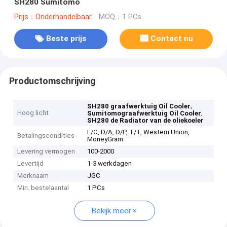
SH280 Sumitomo
Prijs：Onderhandelbaar
MOQ：1 PCs
Beste prijs
Contact nu
Productomschrijving
,
SH280 graafwerktuig Oil Cooler
Hoog licht
,
Sumitomograafwerktuig Oil Cooler
SH280 de Radiator van de oliekoeler
L/C, D/A, D/P, T/T, Western Union,
Betalingscondities
MoneyGram
Levering vermogen
100-2000
Levertijd
1-3 werkdagen
Merknaam
JGC
Min. bestelaantal
1 PCs
Bekijk meer