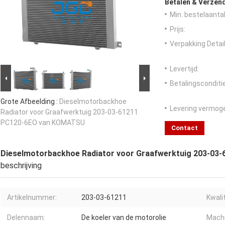
Betalen & Verzen
Min. bestelaantal
Prijs:
Verpakking Detail
Levertijd:
Betalingsconditi
Grote Afbeelding :
Dieselmotorbackhoe
Levering vermog
Radiator voor Graafwerktuig 203-03-61211
PC120-6EO van KOMATSU
Contact
Dieselmotorbackhoe Radiator voor Graafwerktuig 203-0
beschrijving
Artikelnummer:
203-03-61211
Kwalit
Delennaam:
De koeler van de motorolie
Mach