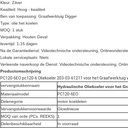
Kleur: Zilver
Kwaliteit: Hoog - kwaliteit
Ben van toepassing: Graafwerktuig Digger
Type: olie het koelen
MOQ: 1 stuk
Verpakking: Houten Geval
levertijd: 1-15 dagen
Na de Garantiedienst: Videotechnische ondersteuning, Onlineonderst
Lokale serviceplaats: Niets
Verleende naverkoop de Dienst: Videotechnische ondersteuning, Onli
Productomschrijving
PC120-6EO pc120-6 Oliekoeler 203-03-61211 voor het Graafwerktui
vervangstukkennaam
Hydraulische Oliekoeler voor het 
Materiaalmodel
PC120-6EO
Delenegorie
motor koeldelen
Vervangstukkenvoorwaarde
Gloednieuw
MOQ van orde (PCs, REEKS)
1
Delenbeschikbaarheid
In voorraad