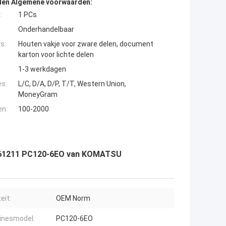
den Algemene voorwaarden:
:
1 PCs
Onderhandelbaar
s:
Houten vakje voor zware delen, document
karton voor lichte delen
1-3 werkdagen
es:
L/C, D/A, D/P, T/T, Western Union,
MoneyGram
en:
100-2000
3-61211 PC120-6EO van KOMATSU
eit:
OEM Norm
inesmodel:
PC120-6EO