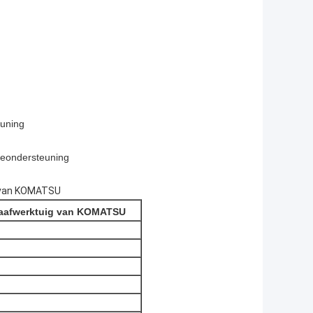
euning
neondersteuning
g van KOMATSU
Graafwerktuig van KOMATSU