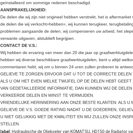
geïnstalleerd om sommige redenen beschadigd.
AANSPRAKELIJKHEID:
De delen die wij zijn niet origineel hebben verstrekt, het is aftermarket
de delen die wij verkocht=hebben=, wij kunnen terugkeer, terugbetali
problemen aangaande de delen, wij compenseren uw arbeid, het slepen
verwante uitgaven, alstublieft begrijpen.
CONTACT DE V.S.:
Wij hebben de ervaring van meer dan 20 die jaar op graafwerktuigdel
hebben wij diverse beschikbare graafwerktuigdelen, bent u altijd welk
commentaren hebt, wij om u binnen 24 uren zullen proberen te antwo
GELIEVE TE ZORGEN ERVOOR DAT U TOT DE CORRECTE DELE
ALS U OM HET EVEN WELKE TWIJFEL OP DE DELEN HEBT GEEFT 
VAN GEDETAILLEERDE INFORMATIE, DAN KUNNEN WIJ DE DELEN
VERKEERDE DELEN EN WINST TE VERMIJDEN.
VRIENDELIJKE HERINNERING AAN ONZE BESTE KLANTEN: ALS U
GELIEVE DE V.S. GOEDE RATING NADAT U DE GOEDEREN, GELIE
U NIET GELUKKIG MET DE KWALITEIT EN WIJ ZULLEN ONZE IN
STELLEN.
,
label:
Hydraulische de Oliekoeler van KOMATSU
HD150 de Radiator v