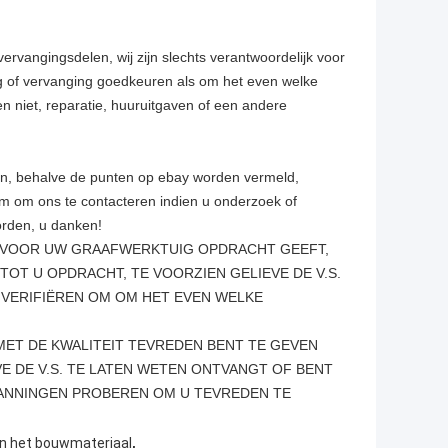
 vervangingsdelen, wij zijn slechts verantwoordelijk voor
ng of vervanging goedkeuren als om het even welke
 niet, reparatie, huuruitgaven of een andere
en, behalve de punten op ebay worden vermeld,
om om ons te contacteren indien u onderzoek of
orden, u danken!
N VOOR UW GRAAFWERKTUIG OPDRACHT GEEFT,
TOT U OPDRACHT, TE VOORZIEN GELIEVE DE V.S.
 VERIFIËREN OM OM HET EVEN WELKE
 MET DE KWALITEIT TEVREDEN BENT TE GEVEN
VE DE V.S. TE LATEN WETEN ONTVANGT OF BENT
SPANNINGEN PROBEREN OM U TEVREDEN TE
,
an het bouwmateriaal