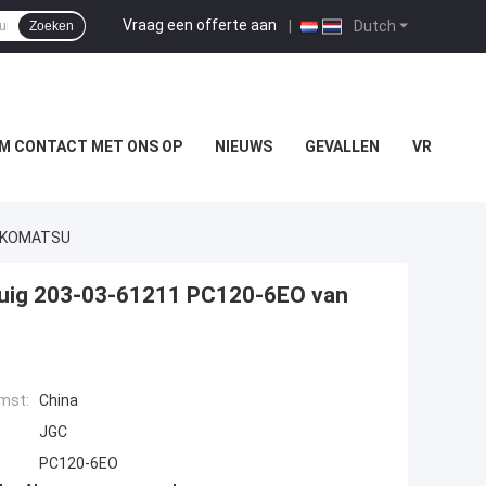
Vraag een offerte aan
|
Dutch
Zoeken
M CONTACT MET ONS OP
NIEUWS
GEVALLEN
VR
n KOMATSU
tuig 203-03-61211 PC120-6EO van
mst:
China
JGC
PC120-6EO