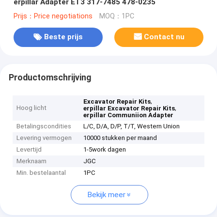
erpillar Adapter ET3 317-7485 478-0235
Prijs：Price negotiations
MOQ：1PC
Beste prijs
Contact nu
Productomschrijving
,
Excavator Repair Kits
Hoog licht
,
erpillar Excavator Repair Kits
erpillar Communiion Adapter
Betalingscondities
L/C, D/A, D/P, T/T, Western Union
Levering vermogen
10000 stukken per maand
Levertijd
1-5work dagen
Merknaam
JGC
Min. bestelaantal
1PC
Bekijk meer