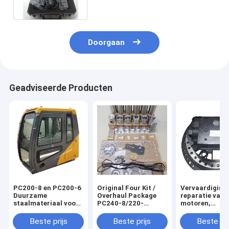
0235
Doorgaan
Geadviseerde Producten
PC200-8 en PC200-6
Original Four Kit /
Vervaardiging
Duurzame
Overhaul Package
reparatie van
staalmateriaal voor
PC240-8/220-
motoren,
de cabine van de
8//200-8MO/220-
excavatoren e
graafmachine
7/270-7 Excavator
excavatoren
Beste prijs
Beste prijs
Beste pri
Repair Kits 567545