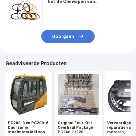
het de Oliewapen van
Graafwerktuigrepair kits piston
Uitrusting van de de
Cilinderverbinding
Doorgaan
Geadviseerde Producten
PC200-8 en PC200-6
Original Four Kit /
Vervaardiging
Duurzame
Overhaul Package
reparatie van
staalmateriaal voor
PC240-8/220-
motoren,