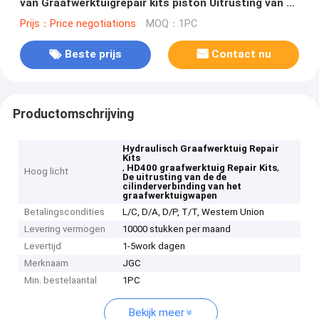
van Graafwerktuigrepair kits piston Uitrusting van de
de Cilinderverbinding
Prijs：Price negotiations
MOQ：1PC
Beste prijs
Contact nu
Productomschrijving
Hydraulisch Graafwerktuig Repair
Kits
,
,
HD400 graafwerktuig Repair Kits
Hoog licht
De uitrusting van de de
cilinderverbinding van het
graafwerktuigwapen
Betalingscondities
L/C, D/A, D/P, T/T, Western Union
Levering vermogen
10000 stukken per maand
Levertijd
1-5work dagen
Merknaam
JGC
Min. bestelaantal
1PC
Bekijk meer