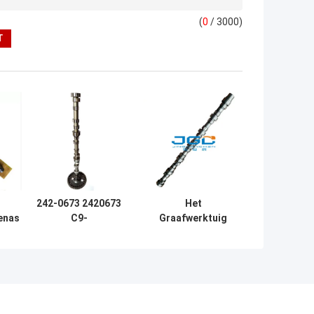
(
0
/ 3000)
242-0673 2420673
Het
enas
C9-
Graafwerktuig
an
Uitlaatnokkenas
Engine Parts
ngine
voor
Camshaft 6745-
o
Graafwerktuig
41-1110 pc300-8
Engine
saa6d114e-3 van
KOMATSU