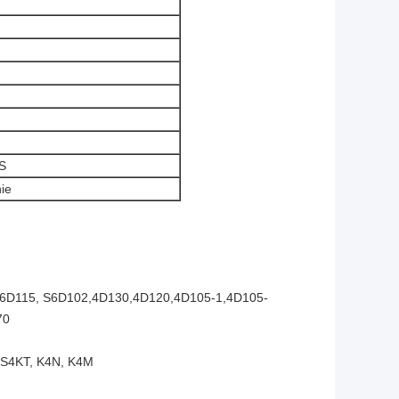
S
ie
S6D115, S6D102,4D130,4D120,4D105-1,4D105-
70
, S4KT, K4N, K4M