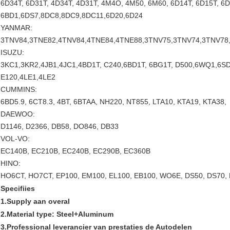
6D34T, 6D31T, 4D34T, 4D31T, 4M4O, 4M50, 6M60, 6D14T, 6D15T, 6
6BD1,6DS7,8DC8,8DC9,8DC11,6D20,6D24
YANMAR:
3TNV84,3TNE82,4TNV84,4TNE84,4TNE88,3TNV75,3TNV74,3TNV78,
ISUZU:
3KC1,3KR2,4JB1,4JC1,4BD1T, C240,6BD1T, 6BG1T, D500,6WQ1,6SD1
E120,4LE1,4LE2
CUMMINS:
6BD5.9, 6CT8.3, 4BT, 6BTAA, NH220, NT855, LTA10, KTA19, KTA38,
DAEWOO:
D1146, D2366, DB58, DO846, DB33
VOL-VO:
EC140B, EC210B, EC240B, EC290B, EC360B
HINO:
HO6CT, HO7CT, EP100, EM100, EL100, EB100, WO6E, DS50, DS70, 
Specifiies
1.Supply aan overal
2.Material type: Steel+Aluminum
3.Professional leverancier van prestaties de Autodelen