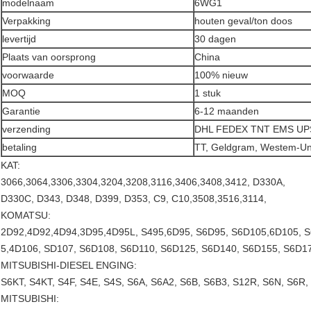
modelnaam
6WG1
Verpakking
houten geval/ton doos
levertijd
30 dagen
Plaats van oorsprong
China
voorwaarde
100% nieuw
MOQ
1 stuk
Garantie
6-12 maanden
verzending
DHL FEDEX TNT EMS UP
betaling
TT, Geldgram, Westem-Un
KAT:
3066,3064,3306,3304,3204,3208,3116,3406,3408,3412, D330A,
D330C, D343, D348, D399, D353, C9, C10,3508,3516,3114,
KOMATSU:
2D92,4D92,4D94,3D95,4D95L, S495,6D95, S6D95, S6D105,6D105, 
5,4D106, SD107, S6D108, S6D110, S6D125, S6D140, S6D155, S6D1
MITSUBISHI-DIESEL ENGING:
S6KT, S4KT, S4F, S4E, S4S, S6A, S6A2, S6B, S6B3, S12R, S6N, S6R
MITSUBISHI: