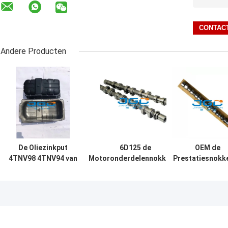
Andere Producten
De Oliezinkput
6D125 de
OEM de
4TNV98 4TNV94 van
Motoronderdelennokkenas
Prestatiesnokk
Engine Parts Engine
van KOMATSU voor
J05C J05CT v
van het
Graafwerktuig S6K NT855
Graafwerktuige
Yanmargraafwerktuig
6BD1 6BT
parts kobelc