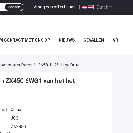
Vraag een offerte aan
|
Dutch
Zoeken
M CONTACT MET ONS OP
NIEUWS
GEVALLEN
VR
Spoorwater Pomp 113650-1125 Hoge Druk
an ZX450 6WG1 van het het
mst:
China
JGC
ZAX450