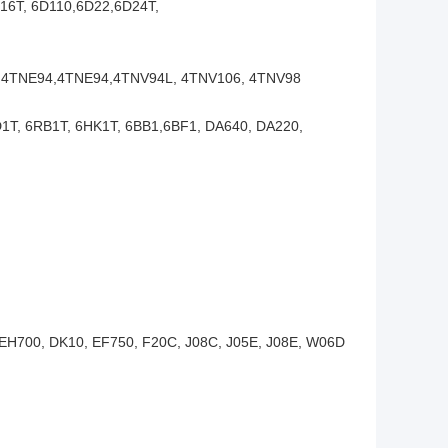
D16T, 6D110,6D22,6D24T,
4TNE94,4TNE94,4TNV94L, 4TNV106, 4TNV98
T, 6RB1T, 6HK1T, 6BB1,6BF1, DA640, DA220,
EH700, DK10, EF750, F20C, J08C, J05E, J08E, W06D