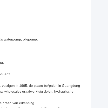
als waterpomp, oliepomp.
ng.
on, enz.
l, vestigen in 1995, de plaats be*palen in Guangdong
nal wholesales graafwerktuig delen, hydraulische
e graad van erkenning.