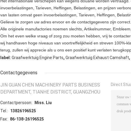
Het internationale verschepen kan wegens douane worden vertraagd. de
invoerbelastingen, Tarieven, Heffingen, Belastingen, en prijzen verbo
van lasten omvat geen invoerbelastingen, Tarieven, Heffingen, Belasti
Gelieve te zorgen uw adres ervoor en de contactgegevens zijn correct
Alle originele manufactories noemen slechts, Artikelnummer, Embleem,
Om het even welke vraag of zorg zou moeten hebben, vrij te contacte
wij handhaven hoge niveaus van voortreffelijkheid en streven 100%-kla
terug, zullen wij apprecie als u ons een positief kunt verlaten terugkopp
,
,
label:
Graafwerktuig Engine Parts
Graafwerktuig Exhaust Camshaft
Contactgegevens
JIN GUAN CHEN MACHINERY PARTS BUSINESS
Direct Stu
DEPARTMENT, TIANHE DISTRICT, GUANGZHOU
Contactpersoon:
Miss. Liu
Tel.:
13826196525
Fax:
86-138-26196525