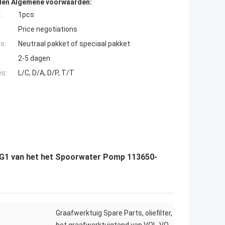
den Algemene voorwaarden:
:
1pcs
Price negotiations
s:
Neutraal pakket of speciaal pakket
2-5 dagen
es:
L/C, D/A, D/P, T/T
G1 van het het Spoorwater Pomp 113650-
Graafwerktuig Spare Parts, oliefilter,