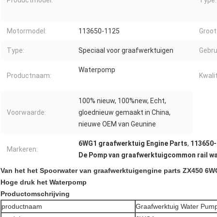
Productmodel:
Type:
Motormodel:
113650-1125
Groot
Type:
Speciaal voor graafwerktuigen
Gebru
Waterpomp
Productnaam:
Kwalit
100% nieuw, 100%new, Echt,
Voorwaarde:
gloednieuw gemaakt in China,
nieuwe OEM van Geunine
6WG1 graafwerktuig Engine Parts
,
113650-
Markeren:
De Pomp van graafwerktuigcommon rail wa
Van het het Spoorwater van graafwerktuigengine parts ZX450 6
Hoge druk het Waterpomp
Productomschrijving
productnaam
Graafwerktuig Water Pum