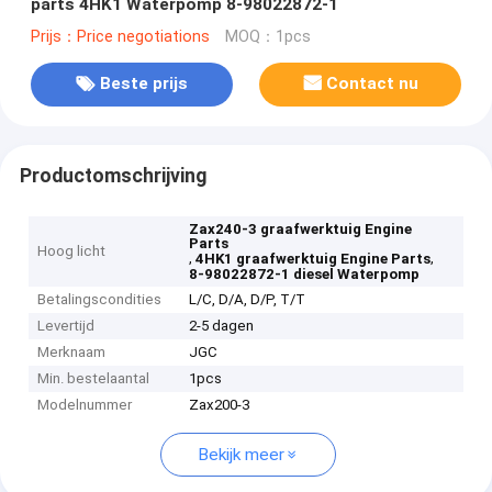
parts 4HK1 Waterpomp 8-98022872-1
Prijs：Price negotiations
MOQ：1pcs
Beste prijs
Contact nu
Productomschrijving
Zax240-3 graafwerktuig Engine
Parts
Hoog licht
,
,
4HK1 graafwerktuig Engine Parts
8-98022872-1 diesel Waterpomp
Betalingscondities
L/C, D/A, D/P, T/T
Levertijd
2-5 dagen
Merknaam
JGC
Min. bestelaantal
1pcs
Modelnummer
Zax200-3
Bekijk meer