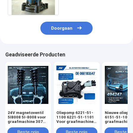
4HK1 Waterpomp 8-
98022872-1
Doorgaan
Geadviseerde Producten
24V magnetoventil
Oliepomp 6221-51-
Nieuwe oliepo
5I8008 5I-8008 voor
1100 6221-51-1101
6151-51-1005
graafmachine 307
Voor graafmachine
graafmachine
308 311 3064
PC300-5 Motor
PC300-3 PC40
S6D108
Motor 6D125-
Beste prijs
Beste prijs
Beste pri