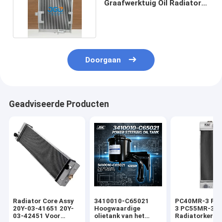
Graafwerktuig Oil Radiator
Cooler 11N-45533
Doorgaan
Geadviseerde Producten
Radiator Core Assy
3410010-C65021
PC40MR-3 PC
20Y-03-41651 20Y-
Hoogwaardige
3 PC55MR-3
03-42451 Voor
olietank van het
Radiatorkern 