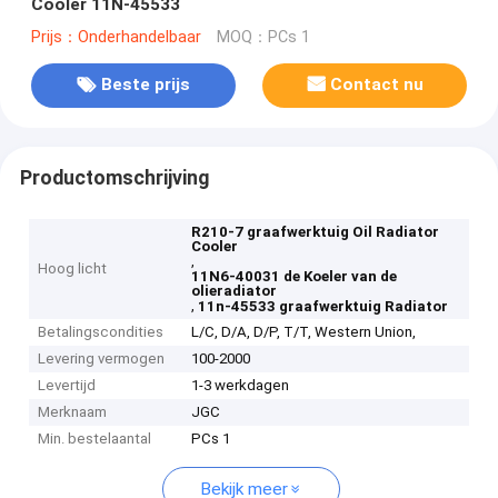
Cooler 11N-45533
Prijs：Onderhandelbaar
MOQ：PCs 1
Beste prijs
Contact nu
Productomschrijving
R210-7 graafwerktuig Oil Radiator
Cooler
,
Hoog licht
11N6-40031 de Koeler van de
olieradiator
,
11n-45533 graafwerktuig Radiator
Betalingscondities
L/C, D/A, D/P, T/T, Western Union,
Levering vermogen
100-2000
Levertijd
1-3 werkdagen
Merknaam
JGC
Min. bestelaantal
PCs 1
Bekijk meer