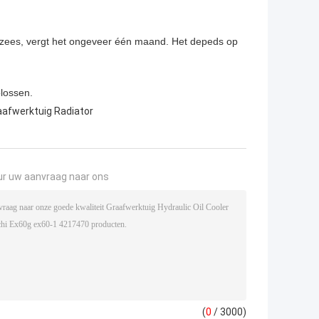
verzees, vergt het ongeveer één maand. Het depeds op
plossen.
aafwerktuig Radiator
ur uw aanvraag naar ons
(
0
/ 3000)