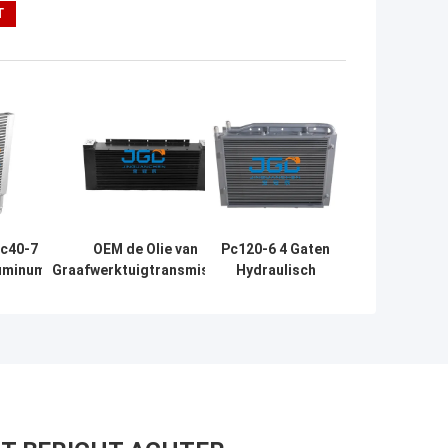
pc40-7
OEM de Olie van
Pc120-6 4 Gaten
luminum
Graafwerktuigtransmission
Hydraulisch
t
radiator cooler voor
Backhoe
erktuig
JCB210-Backhoe
Graafwerktuig
Radiator Cooler
202-03-71210