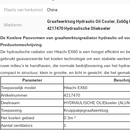
Plaats van herkomst:
China
Graafwerktuig Hydraulic Oil Cooler
,
Ex60g 
Markeren:
4217470 Hydraulische Oliekoeler
De Koelere Pasvormen van graafwerktuigradiator hydraulic oil vo
Productomschrijving
De hydraulische radiator van Hitachi EX60 is een hoogst efficiënt en 
gebruikt geavanceerde het koelen technologie om een stabiele werken
ruwe milieu's te handhaven, die normale bedrijfsvoering van het hydraul
compact in structuur, klein in grootte, en licht in gewicht, die het gem
Parameter
Beschri
Toepasselijk model
Hitachi EX60
Artikelnummer
4217470
Deelnaam
HYDRAULISCHE OLIEkoeler (ALU
Toepassing
Kruippakjegraafwerktuig
Het koelen gebied
0.3m ²
Aantal ventilators
1