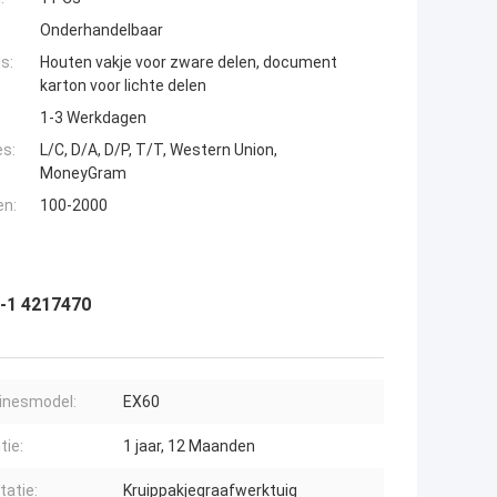
Onderhandelbaar
s:
Houten vakje voor zware delen, document
karton voor lichte delen
1-3 Werkdagen
es:
L/C, D/A, D/P, T/T, Western Union,
MoneyGram
en:
100-2000
0-1 4217470
inesmodel:
EX60
tie:
1 jaar, 12 Maanden
itatie:
Kruippakjegraafwerktuig