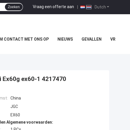
Vraag een offerte aan
|
Dutch
Zoeken
M CONTACT MET ONS OP
NIEUWS
GEVALLEN
VR
hi Ex60g ex60-1 4217470
mst:
China
JGC
EX60
den Algemene voorwaarden:
:
1 PCs