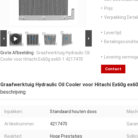
Prijs:
Verpakking Detail
Levertijd:
Betalingsconditi
Grote Afbeelding :
Graafwerktuig Hydraulic Oil
Levering vermog
Cooler voor Hitachi Ex60g ex60-1 4217470
Contact
Graafwerktuig Hydraulic Oil Cooler voor Hitachi Ex60g ex6
beschrijving
Inpakken:
Standaard houten doos
Mach
Artikelnummer:
4217470
Garan
Kwaliteit:
Hoge Prestaties
Sollic