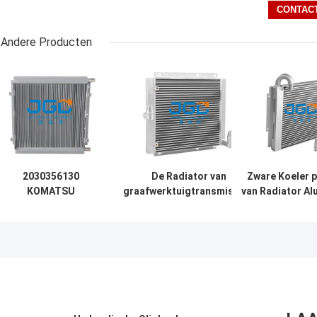
Andere Producten
2030356130
De Radiator van
Zware Koeler 
KOMATSU
graafwerktuigtransmission
van Radiator A
Hydraulisch
oil cooler voor Motor
Oil van he
Graafwerktuig
2010372121 pc60-7 van
Materiaalgraafw
Radiator Oil
KOMATSU 4D95
Cooler pc120-5